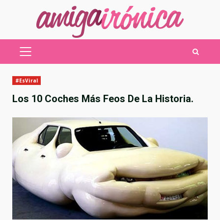
Saltar
al
contenido
MENÚ
PRINCIPAL
#EsViral
Los 10 Coches Más Feos De La Historia.