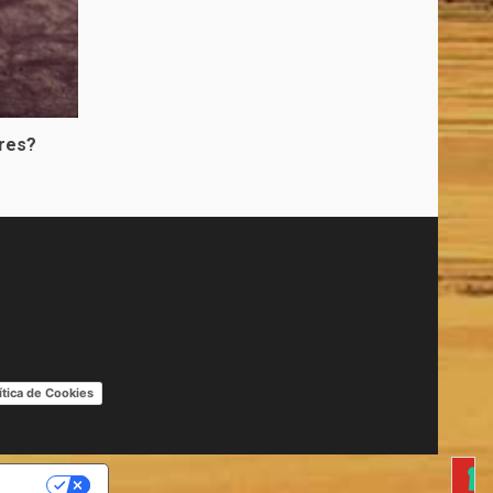
bres?
ítica de Cookies
IDAD