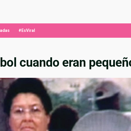
ladas
#EsViral
útbol cuando eran pequeñ