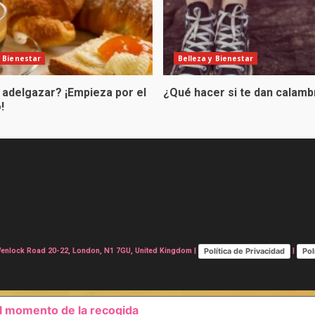
y Bienestar
Belleza y Bienestar
 adelgazar? ¡Empieza por el
¿Qué hacer si te dan calam
!
Política de Privacidad
Pol
lock Road 20-22, London, N1 7GU, United Kingdom |
|
el momento de la recogida
SUS OPCIONES DE PRIVAC