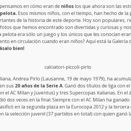
ca pensamos en cómo eran de
niños
los que ahora son las estr
 pelota.
Esos mismos niños, con el tiempo, han hecho de la 
antes de la historia de este deporte. Hoy son populares, ri
fotos que hemos encontrado son divertidas y curiosas y no
 pelota era sólo un juego y los únicos que les conocían eran
ento en circulación cuando eran niños? Aquí está la Galería de
pásalo bien!
taliana, Andrea Pirlo (Lausanne, 19 de mayo 1979), ha acum
 en sus
20 años de la Serie A
. Ganó dos títulos de liga con e
 el AC Milan y Juventus) y tres Supercopas italianas. En el
dió dos veces en la final. Siempre con el AC Milan ha ganad
clasificó en la segunda plaza en la Eurocopa 2012 y la tercer
 la selección juvenil (37 partidos en total) con quien ganó 