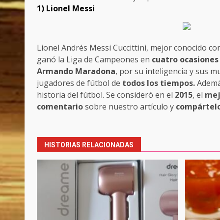
1) Lionel Messi
Lionel Andrés Messi Cuccittini, mejor conocido c
ganó la Liga de Campeones en
cuatro ocasiones
Armando Maradona
, por su inteligencia y sus
jugadores de fútbol de
todos los tiempos.
Además
historia del fútbol. Se consideró en el
2015
, el
mej
comentario
sobre nuestro artículo y
compártelo
Post
navigation
HISTORIAS RELACIONADAS