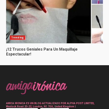
Trending
¡12 Trucos Geniales Para Un Maquillaje
Espectacular!
AMICA IRONICA ES UN BLOG ACTUALIZADO POR ALPHA POST LIMITED,
Wenlock Road 20-22, London, N1 7GU, United Kingdom |