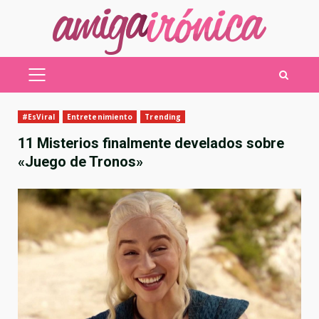
Saltar
al
contenido
MENÚ
PRINCIPAL
#EsViral
Entretenimiento
Trending
11 Misterios finalmente develados sobre
«Juego de Tronos»