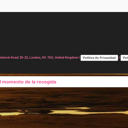
Política de Privacidad
Pol
lock Road 20-22, London, N1 7GU, United Kingdom |
|
el momento de la recogida
SUS OPCIONES DE PRIVAC