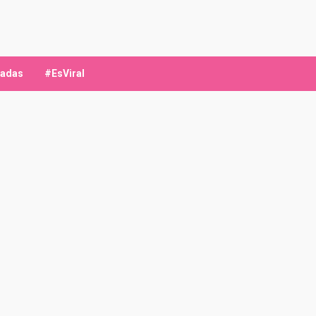
ladas
#EsViral