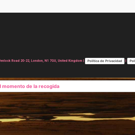
Política de Privacidad
Pol
lock Road 20-22, London, N1 7GU, United Kingdom |
|
el momento de la recogida
SUS OPCIONES DE PRIVAC