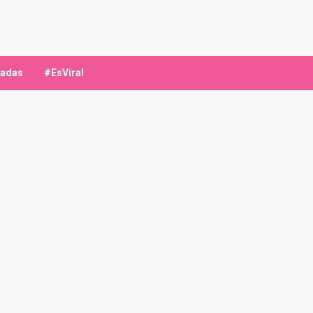
ladas
#EsViral