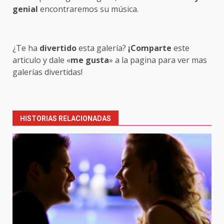
genial
encontraremos su música.
¿Te ha
divertido
esta galería?
¡Comparte
este
articulo y dale «
me gusta
» a la pagina para ver mas
galerías divertidas!
Post
navigation
HISTORIAS RELACIONADAS