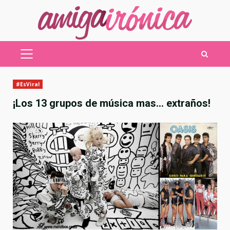
Saltar
al
contenido
MENÚ
PRINCIPAL
#EsViral
¡Los 13 grupos de música mas… extraños!