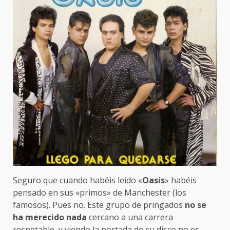
Seguro que cuando habéis leído «
Oasis
» habéis
pensado en sus «primos» de Manchester (los
famosos). Pues no. Este grupo de pringados
no se
ha merecido nada
cercano a una carrera
respetable, y viendo la portada de su disco no es