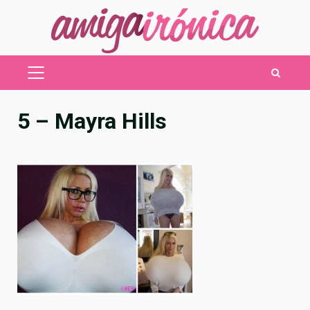
Saltar
al
contenido
MENÚ
PRINCIPAL
5 – Mayra Hills