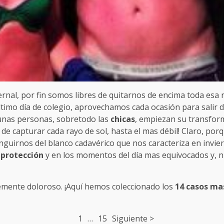
rnal, por fin somos libres de quitarnos de encima toda esa
último día de colegio, aprovechamos cada ocasión para salir 
lgunas personas, sobretodo las
chicas
, empiezan su transform
n de capturar cada rayo de sol, hasta el mas débil! Claro, po
nguirnos del blanco cadavérico que nos caracteriza en invie
 protección
y en los momentos del día mas equivocados y, ni 
lemente doloroso. ¡Aquí hemos coleccionado los
14 casos mas
1
…
15
Siguiente >