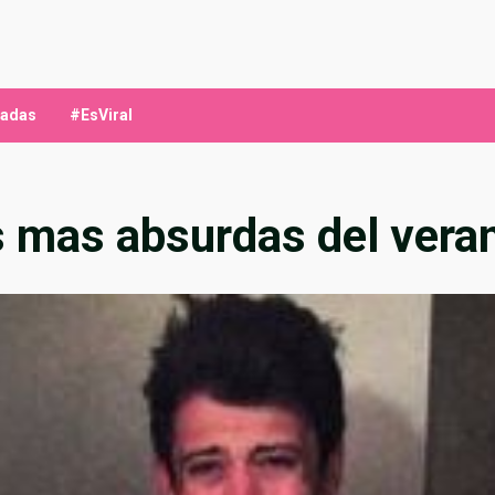
ladas
#EsViral
 mas absurdas del vera