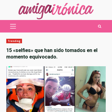
Saltar
al
contenido
MENÚ
PRINCIPAL
Trending
15 «selfies» que han sido tomados en el
momento equivocado.