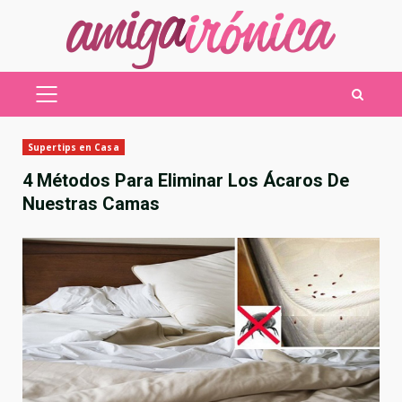
Saltar
al
contenido
MENÚ
PRINCIPAL
Supertips en Casa
4 Métodos Para Eliminar Los Ácaros De
Nuestras Camas