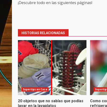
¡Descubre todo en las siguientes páginas!
Post
navigation
HISTORIAS RELACIONADAS
Supertips en Casa
Supertip
20 objetos que no sabías que podías
Como con
lavar en la lavaplatos
refriger