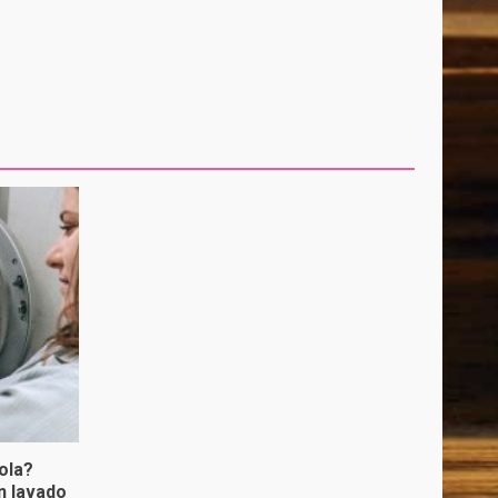
ola?
n lavado