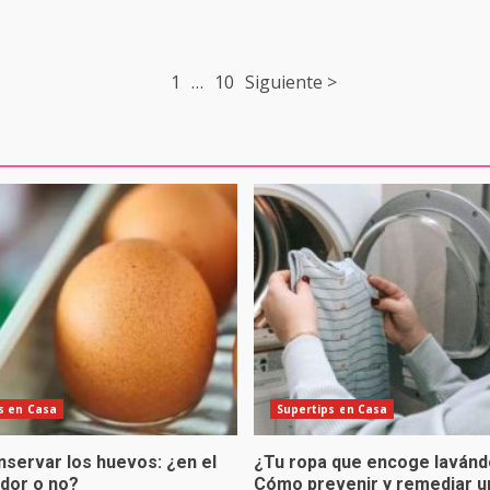
1
…
10
Siguiente >
s en Casa
Supertips en Casa
servar los huevos: ¿en el
¿Tu ropa que encoge lavánd
ador o no?
Cómo prevenir y remediar u