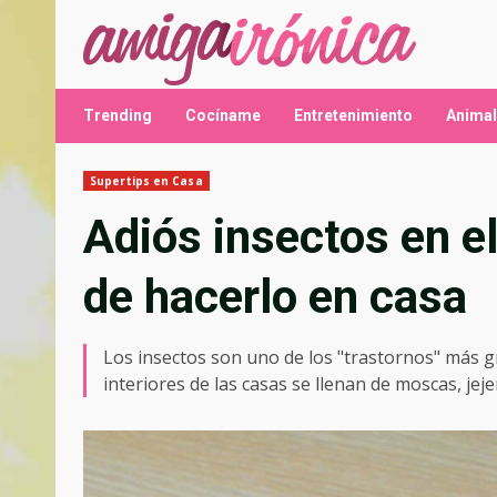
Saltar
al
contenido
Trending
Cocíname
Entretenimiento
Anima
Supertips en Casa
Adiós insectos en e
de hacerlo en casa
Los insectos son uno de los "trastornos" más g
interiores de las casas se llenan de moscas, jej