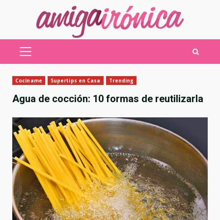
Saltar
al
contenido
MENÚ
PRINCIPAL
Cocíname
Supertips en Casa
Trending
Agua de cocción: 10 formas de reutilizarla