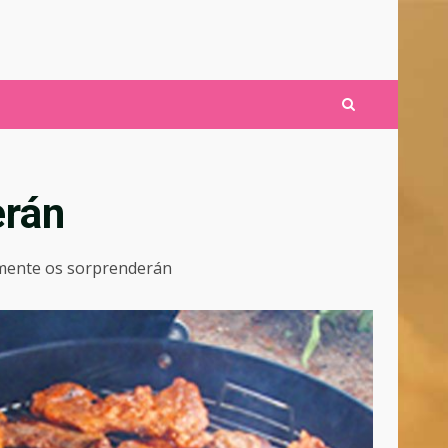
erán
amente os sorprenderán