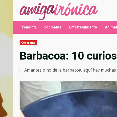
Saltar
al
contenido
Trending
Cocíname
Entretenimiento
Anima
Cocíname
Barbacoa: 10 curio
Amantes o no de la barbacoa, aquí hay muchas 