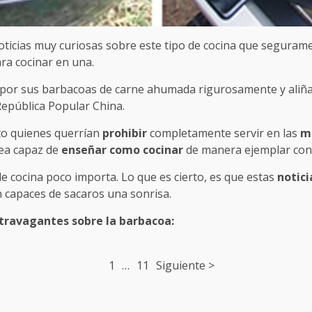
ticias muy curiosas sobre este tipo de cocina que seguram
ra cocinar en una.
por sus barbacoas de carne ahumada rigurosamente y aliñad
República Popular China.
nto quienes querrían
prohibir
completamente servir en las
m
ea capaz de
enseñar como cocinar
de manera ejemplar con 
de cocina poco importa. Lo que es cierto, es que estas
notic
 capaces de sacaros una sonrisa.
xtravagantes sobre la barbacoa:
1
…
11
Siguiente >