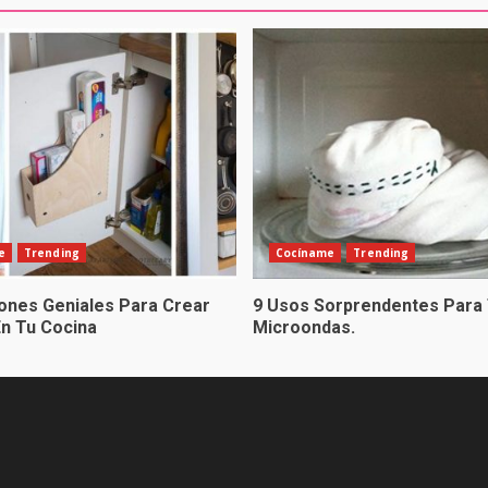
e
Trending
Cocíname
Trending
iones Geniales Para Crear
9 Usos Sorprendentes Para
En Tu Cocina
Microondas.