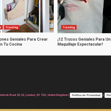
e
Trending
Trending
iones Geniales Para Crear
¡12 Trucos Geniales Para Un
En Tu Cocina
Maquillaje Espectacular!
Política de Privacidad
Pol
lock Road 20-22, London, N1 7GU, United Kingdom |
|