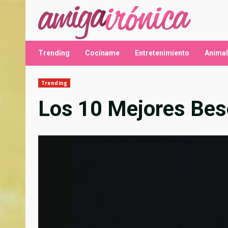
Saltar
al
contenido
Trending
Cocíname
Entretenimiento
Anima
Trending
Los 10 Mejores Bes