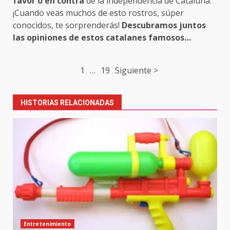
favor o en contra
de la independencia de Cataluña.
¡Cuando veas muchos de esto rostros, súper
conocidos, te sorprenderás!
Descubramos juntos
las opiniones de estos catalanes famosos…
Post
1
…
19
Siguiente >
navigation
HISTORIAS RELACIONADAS
Entretenimiento