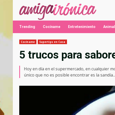
Saltar
al
contenido
Trending
Cocíname
Entretenimiento
Anima
Cocíname
Supertips en Casa
5 trucos para sabore
Hoy en día en el supermercado, en cualquier mo
único que no es posible encontrar es la sandía..