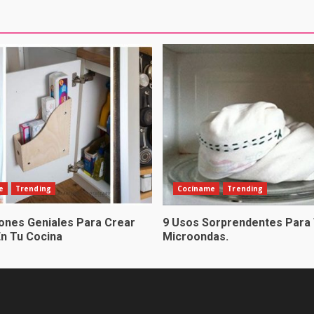
e
Trending
Cocíname
Trending
iones Geniales Para Crear
9 Usos Sorprendentes Para
En Tu Cocina
Microondas.