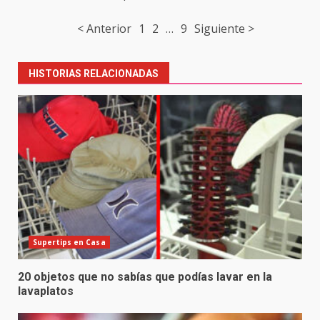
Post
< Anterior
1
2
…
9
Siguiente >
navigation
HISTORIAS RELACIONADAS
Supertips en Casa
20 objetos que no sabías que podías lavar en la
lavaplatos