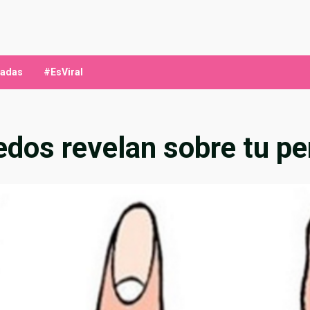
ladas
#EsViral
dedos revelan sobre tu p