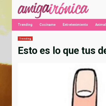
Saltar
al
contenido
Trending
Cocíname
Entretenimiento
Anima
Trending
Esto es lo que tus 