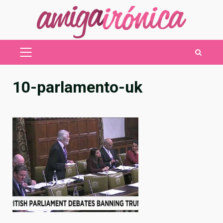
Saltar
al
contenido
MENÚ
PRINCIPAL
10-parlamento-uk