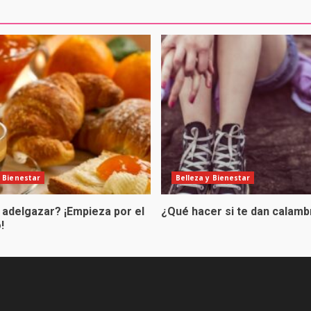
y Bienestar
Belleza y Bienestar
 adelgazar? ¡Empieza por el
¿Qué hacer si te dan calam
!