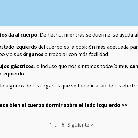
cios
da al
cuerpo.
De hecho, mientras se duerme, se ayuda al 
ostado izquierdo del cuerpo es la posición más adecuada p
po y a sus
órganos
a trabajar con más facilidad.
ujos gástricos,
o incluso que nos sintamos todavía muy
ca
 izquierdo.
olo algunos de los órganos que se beneficiarán de los efectos
hace bien al cuerpo dormir sobre el lado izquierdo >>
1
…
6
Siguiente >