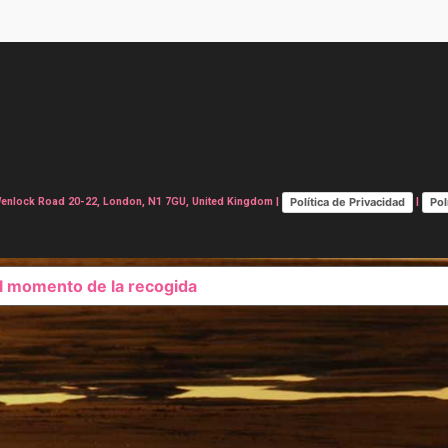
Política de Privacidad
Pol
lock Road 20-22, London, N1 7GU, United Kingdom |
|
el momento de la recogida
SUS OPCIONES DE PRIVAC