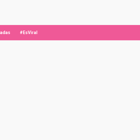
ladas
#EsViral