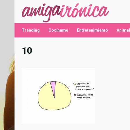
Saltar
al
contenido
Trending
Cocíname
Entretenimiento
Anima
10