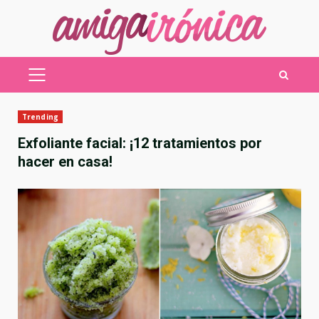
Saltar
al
contenido
MENÚ
PRINCIPAL
Trending
Exfoliante facial: ¡12 tratamientos por
hacer en casa!