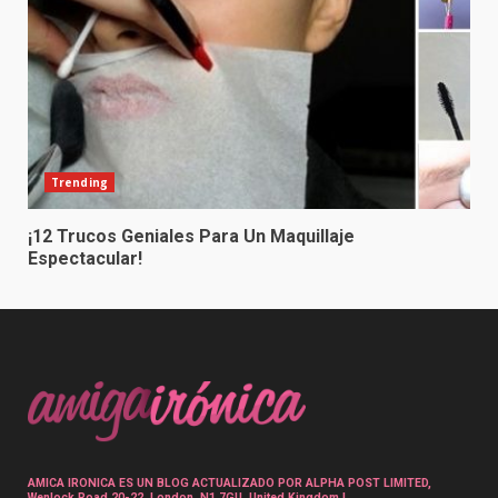
Trending
¡12 Trucos Geniales Para Un Maquillaje
Espectacular!
AMICA IRONICA ES UN BLOG ACTUALIZADO POR ALPHA POST LIMITED,
Wenlock Road 20-22, London, N1 7GU, United Kingdom |