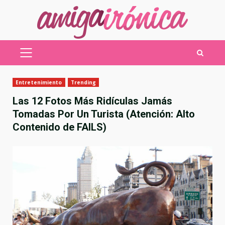
Saltar
al
contenido
MENÚ
PRINCIPAL
Entretenimiento
Trending
Las 12 Fotos Más Ridículas Jamás
Tomadas Por Un Turista (Atención: Alto
Contenido de FAILS)