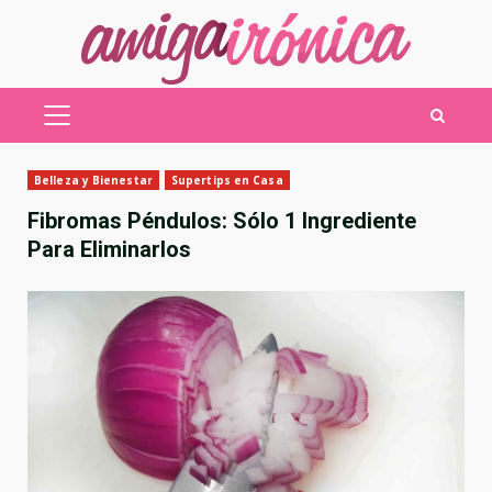
Saltar
al
contenido
MENÚ
PRINCIPAL
Belleza y Bienestar
Supertips en Casa
Fibromas Péndulos: Sólo 1 Ingrediente
Para Eliminarlos