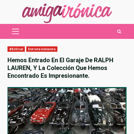
Saltar
al
contenido
MENÚ
PRINCIPAL
#EsViral
Entretenimiento
Hemos Entrado En El Garaje De RALPH
LAUREN, Y La Colección Que Hemos
Encontrado Es Impresionante.