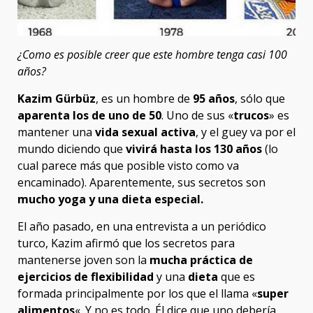
¿Como es posible creer que este hombre tenga casi 100
años?
Kazim Gürbüz
, es un hombre de
95 años
, sólo que
aparenta los de uno de 50
. Uno de sus «
trucos
» es
mantener una
vida sexual activa
, y el guey va por el
mundo diciendo que
vivirá hasta los 130 años
(lo
cual parece más que posible visto como va
encaminado). Aparentemente, sus secretos son
mucho yoga y una dieta especial.
El año pasado, en una entrevista a un periódico
turco, Kazim afirmó que los secretos para
mantenerse joven son la
mucha práctica de
ejercicios de flexibilidad
y una
dieta
que es
formada principalmente por los que el llama «
super
alimentos
«. Y no es todo. Él dice que uno debería