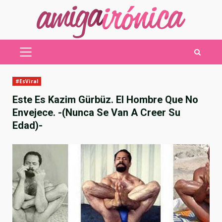
Saltar
al
contenido
MENÚ
PRINCIPAL
#EsViral
Este Es Kazim Gürbüz. El Hombre Que No
Envejece. -(Nunca Se Van A Creer Su
Edad)-