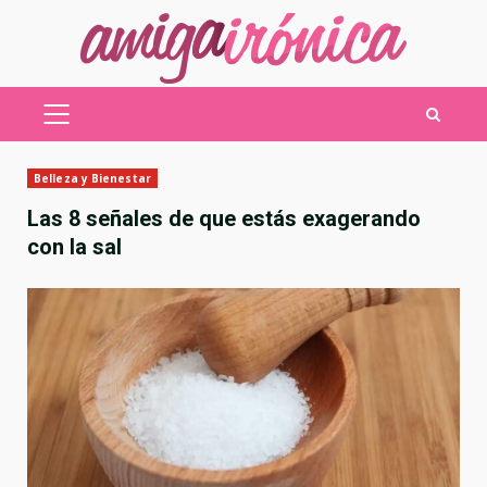
Saltar
al
contenido
MENÚ
PRINCIPAL
Belleza y Bienestar
Las 8 señales de que estás exagerando
con la sal