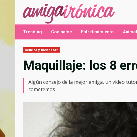
Saltar
al
contenido
Trending
Cocíname
Entretenimiento
Anima
Belleza y Bienestar
Maquillaje: los 8 e
Algún consejo de la mejor amiga, un vídeo tutor
cometemos