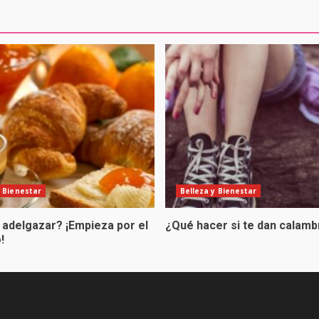
y Bienestar
Belleza y Bienestar
 adelgazar? ¡Empieza por el
¿Qué hacer si te dan calam
!