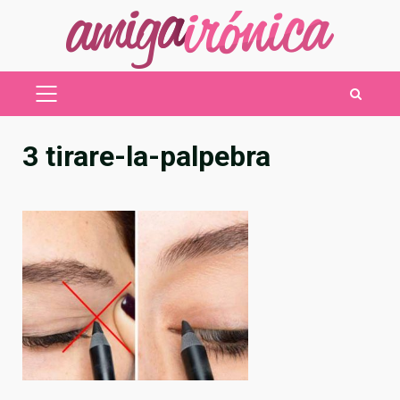
Saltar
al
contenido
MENÚ
PRINCIPAL
3 tirare-la-palpebra