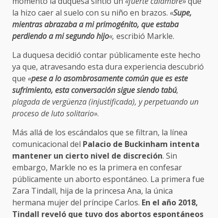
momento la duquesa sintió un
«fuerte calambre»
que
la hizo caer al suelo con su niño en brazos.
«
Supe,
mientras abrazaba a mi primogénito, que estaba
perdiendo a mi segundo hijo
«,
escribió Markle.
La duquesa decidió contar públicamente este hecho
ya que, atravesando esta dura experiencia descubrió
que
«
pese a lo asombrosamente común que es este
sufrimiento, esta conversación sigue siendo tabú
,
plagada de vergüenza (injustificada), y perpetuando un
proceso de luto solitario»
.
Más allá de los escándalos que se filtran, la línea
comunicacional del
Palacio de Buckinham intenta
mantener un cierto nivel de discreción
. Sin
embargo, Markle no es la primera en confesar
públicamente un aborto espontáneo. La primera fue
Zara Tindall, hija de la princesa Ana, la única
hermana mujer del príncipe Carlos.
En el año 2018,
Tindall reveló que tuvo dos abortos espontáneos