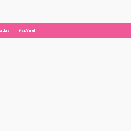
ladas
#EsViral