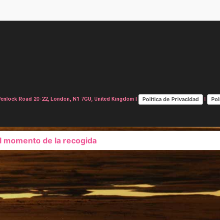
Política de Privacidad
Pol
lock Road 20-22, London, N1 7GU, United Kingdom |
|
el momento de la recogida
SUS OPCIONES DE PRIVAC