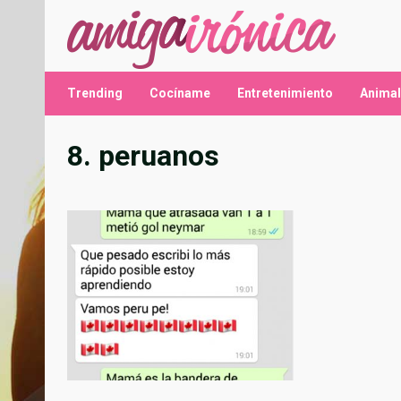
Saltar
al
contenido
Trending
Cocíname
Entretenimiento
Anima
8. peruanos