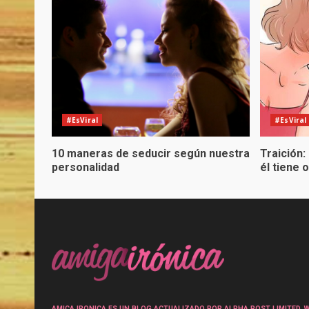
#EsViral
#EsViral
10 maneras de seducir según nuestra
Traición:
personalidad
él tiene 
AMICA IRONICA ES UN BLOG ACTUALIZADO POR ALPHA POST LIMITED, Wen