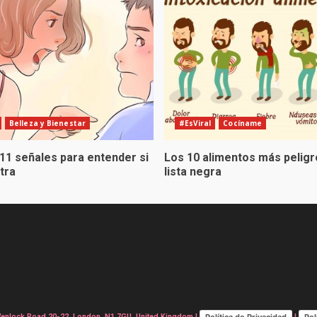
Belleza y Bienestar
#EsViral
Cocíname
 11 señales para entender si
Los 10 alimentos más peligr
otra
lista negra
Política de Privacidad
Pol
lock Road 20-22, London, N1 7GU, United Kingdom |
|