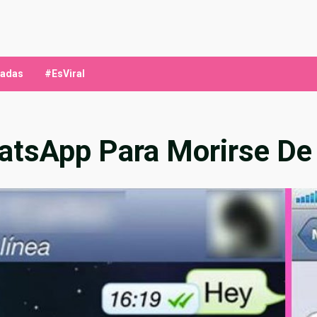
ladas
#EsViral
tsApp Para Morirse De 