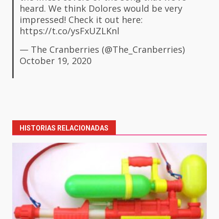
heard. We think Dolores would be very
impressed! Check it out here:
https://t.co/ysFxUZLKnl
— The Cranberries (@The_Cranberries)
October 19, 2020
Post
navigation
HISTORIAS RELACIONADAS