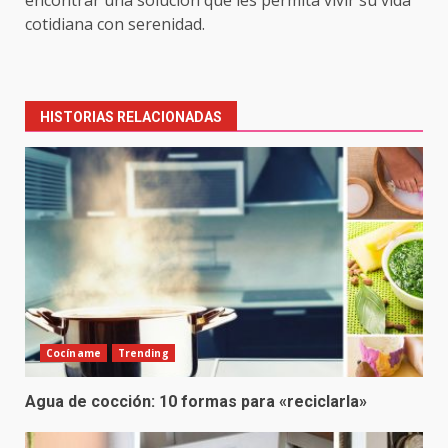
cotidiana con serenidad.
Post
navigation
HISTORIAS RELACIONADAS
Cocíname
Trending
Agua de cocción: 10 formas para «reciclarla»