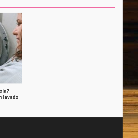
ola?
n lavado