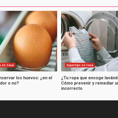
s en Casa
Supertips en Casa
servar los huevos: ¿en el
¿Tu ropa que encoge lavánd
ador o no?
Cómo prevenir y remediar u
incorrecto