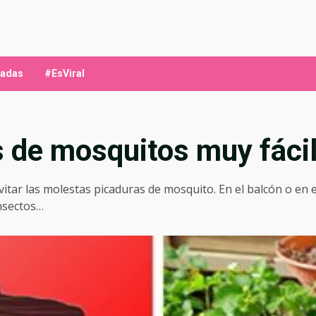
ladas
#EsViral
s de mosquitos muy fácil
tar las molestas picaduras de mosquito. En el balcón o en e
insectos…