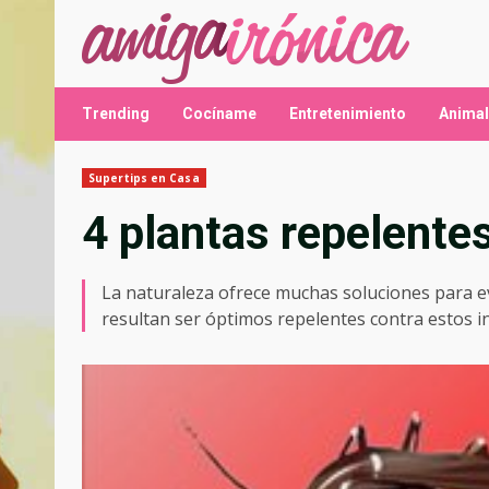
Saltar
al
contenido
Trending
Cocíname
Entretenimiento
Anima
Supertips en Casa
4 plantas repelente
La naturaleza ofrece muchas soluciones para evi
resultan ser óptimos repelentes contra estos 