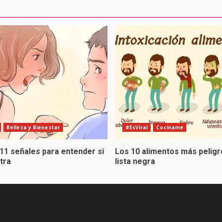
Belleza y Bienestar
#EsViral
Cocíname
 11 señales para entender si
Los 10 alimentos más peligr
otra
lista negra