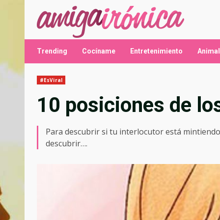
Saltar
al
contenido
Trending
Cocíname
Entretenimiento
Anima
#EsViral
10 posiciones de los
Para descubrir si tu interlocutor está mintiendo
descubrir….