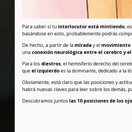
Para saber si tu
interlocutor está mintiendo
, e
basándose en esto, probablemente podrás compre
De hecho, a partir de la
mirada
y el
movimiento d
una
conexión neurológica entre el cerebro y e
Para los
diestros
, el hemisferio derecho del cere
que
el izquierdo
es la dominante, dedicado a la ló
Obviamente, está claro que las posiciones y actitu
habrá nuevas claves para leer sobre los demás, 
Descubramos juntos
las 10 posiciones de los o
Post
navigation