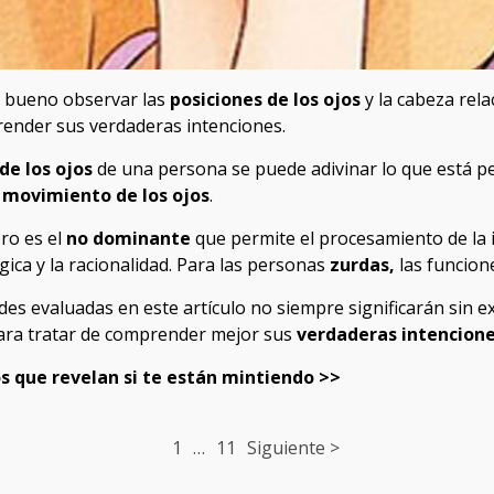
s bueno observar las
posiciones de los ojos
y la cabeza rel
nder sus verdaderas intenciones.
e los ojos
de una persona se puede adivinar lo que está p
l movimiento de los ojos
.
bro es el
no dominante
que permite el procesamiento de la im
gica y la racionalidad. Para las personas
zurdas,
las funcione
des evaluadas en este artículo no siempre significarán sin ex
para tratar de comprender mejor sus
verdaderas intencione
jos que revelan si te están mintiendo >>
1
…
11
Siguiente >