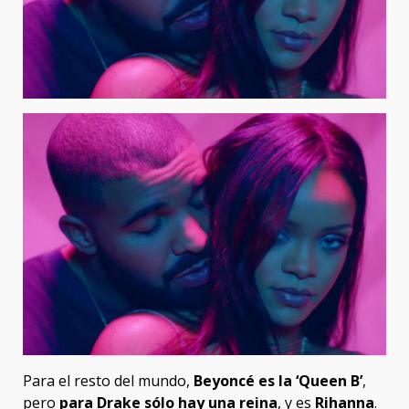
Para el resto del mundo,
Beyoncé es la ‘Queen B’
,
pero
para Drake sólo hay una reina
, y es
Rihanna
.