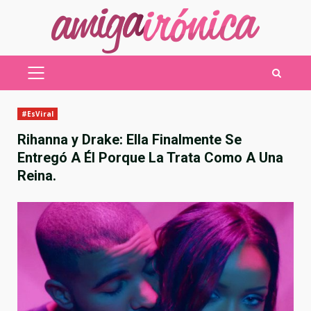
Saltar
al
contenido
MENÚ
PRINCIPAL
#EsViral
Rihanna y Drake: Ella Finalmente Se
Entregó A Él Porque La Trata Como A Una
Reina.