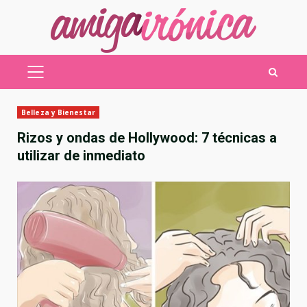
Saltar
al
contenido
MENÚ
PRINCIPAL
Belleza y Bienestar
Rizos y ondas de Hollywood: 7 técnicas a
utilizar de inmediato