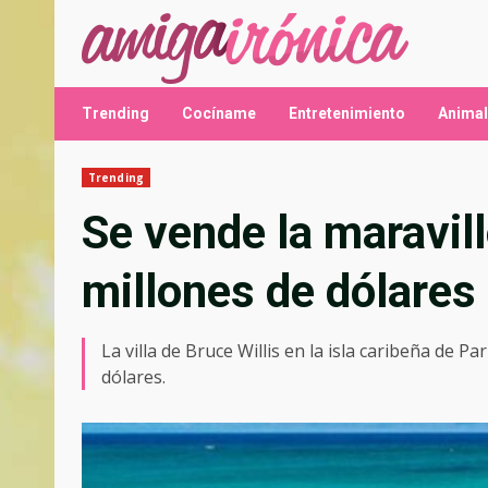
Saltar
al
contenido
Trending
Cocíname
Entretenimiento
Anima
Trending
Se vende la maravill
millones de dólares 
La villa de Bruce Willis en la isla caribeña de 
dólares.