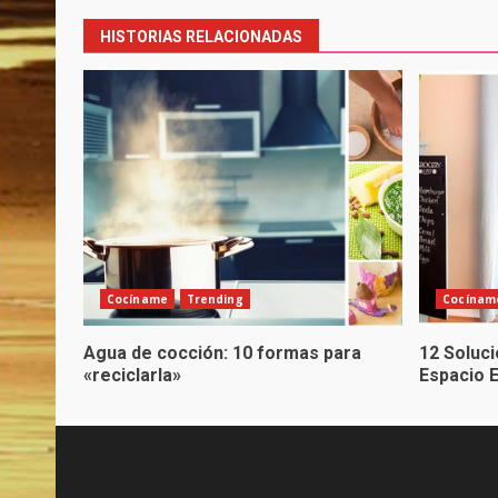
navigation
HISTORIAS RELACIONADAS
Cocíname
Trending
Cocínam
Agua de cocción: 10 formas para
12 Soluc
«reciclarla»
Espacio 