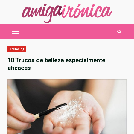
Saltar
al
contenido
MENÚ
PRINCIPAL
Trending
10 Trucos de belleza especialmente
eficaces