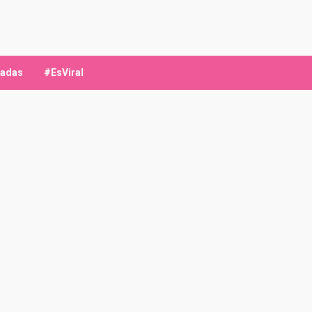
ladas
#EsViral