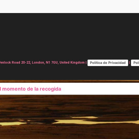
Política de Privacidad
Pol
lock Road 20-22, London, N1 7GU, United Kingdom |
|
el momento de la recogida
SUS OPCIONES DE PRIVAC