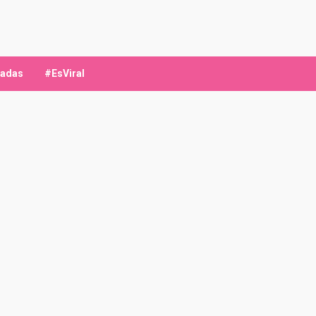
ladas
#EsViral