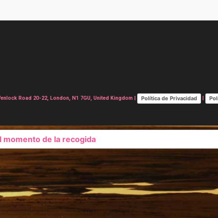
Política de Privacidad
Pol
lock Road 20-22, London, N1 7GU, United Kingdom |
|
el momento de la recogida
SUS OPCIONES DE PRIVAC