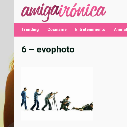
Saltar
al
contenido
Trending
Cocíname
Entretenimiento
Anima
6 – evophoto