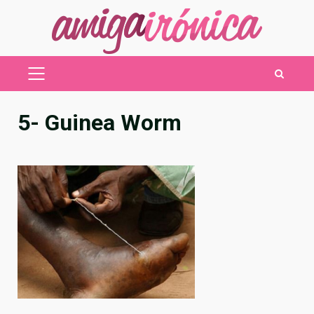
Saltar
al
contenido
MENÚ
PRINCIPAL
5- Guinea Worm