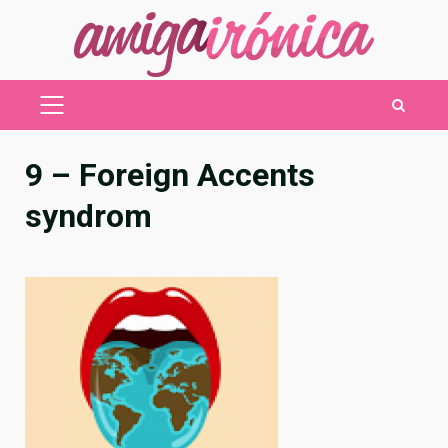
Saltar
al
contenido
MENÚ
PRINCIPAL
9 – Foreign Accents
syndrom