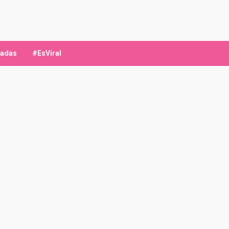
ladas
#EsViral