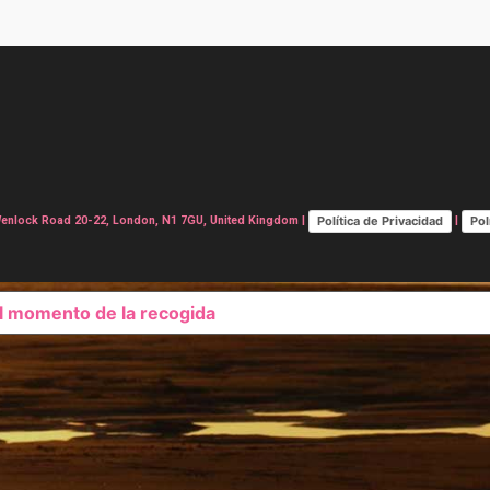
Política de Privacidad
Pol
lock Road 20-22, London, N1 7GU, United Kingdom |
|
el momento de la recogida
SUS OPCIONES DE PRIVAC