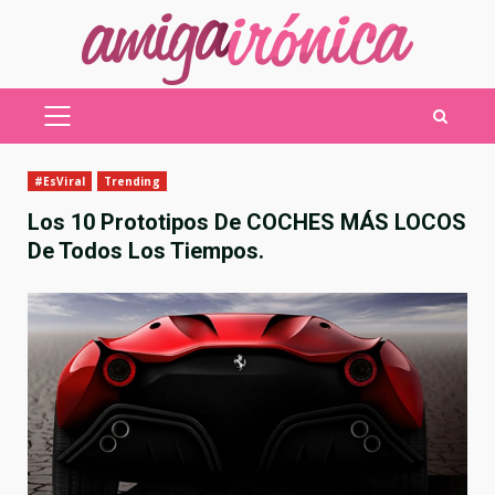
Saltar
al
contenido
MENÚ
PRINCIPAL
#EsViral
Trending
Los 10 Prototipos De COCHES MÁS LOCOS
De Todos Los Tiempos.