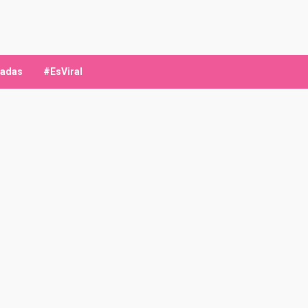
ladas
#EsViral