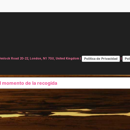
Política de Privacidad
Pol
lock Road 20-22, London, N1 7GU, United Kingdom |
|
el momento de la recogida
SUS OPCIONES DE PRIVAC