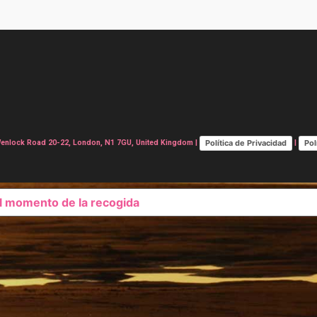
Política de Privacidad
Pol
lock Road 20-22, London, N1 7GU, United Kingdom |
|
el momento de la recogida
SUS OPCIONES DE PRIVAC