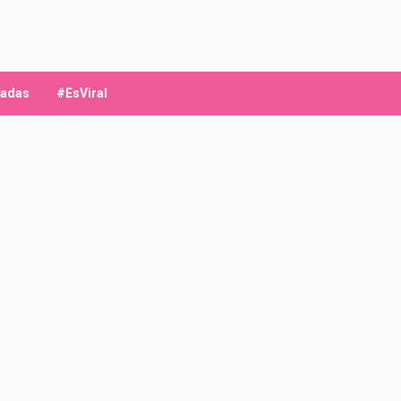
ladas
#EsViral