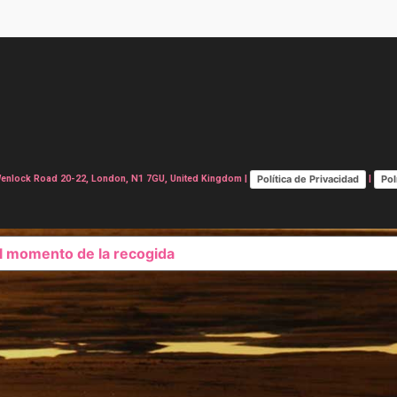
Política de Privacidad
Pol
lock Road 20-22, London, N1 7GU, United Kingdom |
|
el momento de la recogida
SUS OPCIONES DE PRIVAC