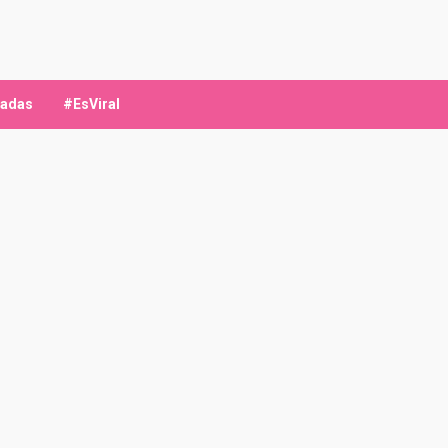
ladas
#EsViral