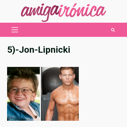
Saltar
al
contenido
MENÚ
PRINCIPAL
5)-Jon-Lipnicki